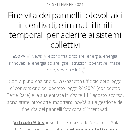
13 SETTEMBRE 2024
Fine vita dei pannelli fotovoltaici
incentivati, eliminati i limiti
temporali per aderire ai sistemi
collettivi
News
economia circolare
,
energia
,
energia
ECOPV
rinnovabile
,
energia solare
,
gse
,
istruzioni operative
,
mase
,
riciclo
,
sostenibilità
Con la pubblicazione sulla Gazzetta ufficiale della legge
di conversione del decreto-legge 84/2024 (cosiddetto
Terre Rare) e la sua entrata in vigore il 14 agosto scorso,
sono state introdotte importanti novità sulla gestione del
fine vita dei pannelli fotovoltaici incentivati.
L’
articolo 9-bis
, inserito nel corso dell’esame in Aula
alla Camera in prima lettura,
elimina di fatto ogni