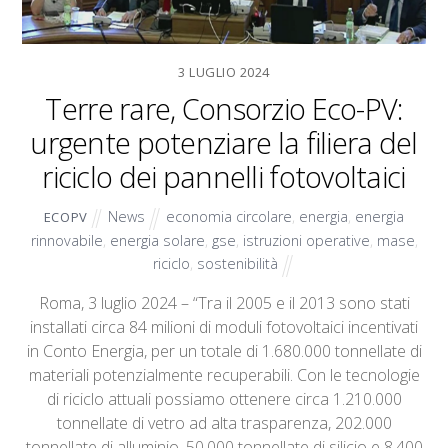
3 LUGLIO 2024
Terre rare, Consorzio Eco-PV:
urgente potenziare la filiera del
riciclo dei pannelli fotovoltaici
News
economia circolare
,
energia
,
energia
ECOPV
rinnovabile
,
energia solare
,
gse
,
istruzioni operative
,
mase
,
riciclo
,
sostenibilità
Roma, 3 luglio 2024 – “Tra il 2005 e il 2013 sono stati
installati circa 84 milioni di moduli fotovoltaici incentivati
in Conto Energia, per un totale di 1.680.000 tonnellate di
materiali potenzialmente recuperabili. Con le tecnologie
di riciclo attuali possiamo ottenere circa 1.210.000
tonnellate di vetro ad alta trasparenza, 202.000
tonnellate di alluminio, 50.000 tonnellate di silicio e 8.400