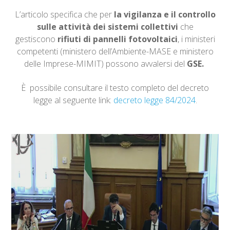
L’articolo specifica che per
la vigilanza e il controllo
sulle attività dei sistemi collettivi
che
gestiscono
rifiuti di pannelli fotovoltaici
, i ministeri
competenti (ministero dell’Ambiente-MASE e ministero
delle Imprese-MIMIT) possono avvalersi del
GSE.
È possibile consultare il testo completo del decreto
legge al seguente link:
decreto legge 84/2024
.