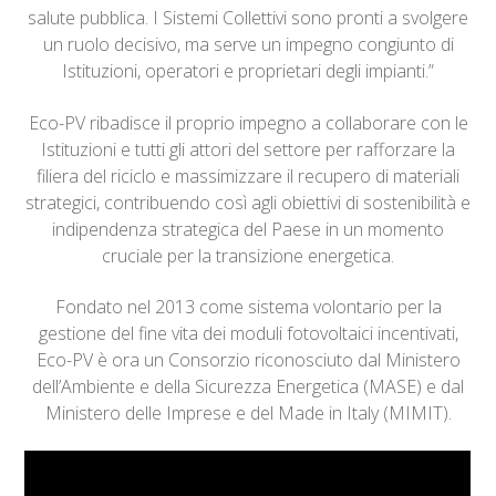
salute pubblica. I Sistemi Collettivi sono pronti a svolgere
un ruolo decisivo, ma serve un impegno congiunto di
Istituzioni, operatori e proprietari degli impianti.”
Eco-PV ribadisce il proprio impegno a collaborare con le
Istituzioni e tutti gli attori del settore per rafforzare la
filiera del riciclo e massimizzare il recupero di materiali
strategici, contribuendo così agli obiettivi di sostenibilità e
indipendenza strategica del Paese in un momento
cruciale per la transizione energetica.
Fondato nel 2013 come sistema volontario per la
gestione del fine vita dei moduli fotovoltaici incentivati,
Eco-PV è ora un Consorzio riconosciuto dal Ministero
dell’Ambiente e della Sicurezza Energetica (MASE) e dal
Ministero delle Imprese e del Made in Italy (MIMIT).