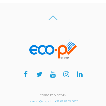
CONSORZIO ECO-PV
consorzio@eco-pv.it
|
+39 02 8239 6076