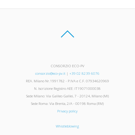
CONSORZIO ECO-PV
consorzio@eco-pv.it
|
+39 02 8239 6076
REA. Milano Nr.1991782 - P.IVA e C.F. 07934620969
N. Iscrizione Registro AEE: IT19071000038
Sede Milano: Via Galileo Galilei, 7 - 20124, Milano (MI)
Sede Roma: Via Brenta, 2/A - 00198 Roma (RM)
Privacy policy
Whistleblowing