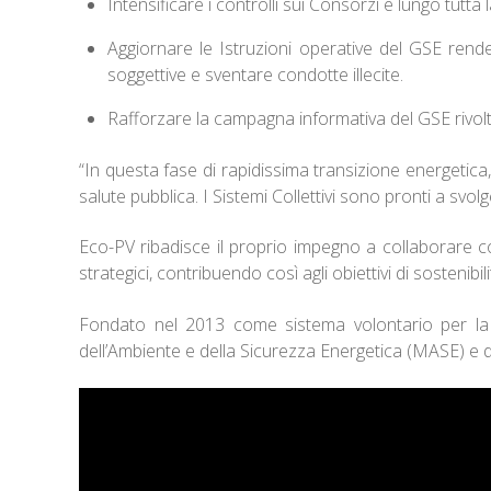
Intensificare i controlli sui Consorzi e lungo tutta la 
Aggiornare le Istruzioni operative del GSE rend
soggettive e sventare condotte illecite.
Rafforzare la campagna informativa del GSE rivolta 
“In questa fase di rapidissima transizione energetica,
salute pubblica. I Sistemi Collettivi sono pronti a svol
Eco-PV ribadisce il proprio impegno a collaborare con l
strategici, contribuendo così agli obiettivi di sosteni
Fondato nel 2013 come sistema volontario per la ge
dell’Ambiente e della Sicurezza Energetica (MASE) e d