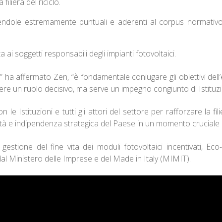
filiera del riciclo.
endole estremamente puntuali e aderenti al corpus normativo i
ai soggetti responsabili degli impianti fotovoltaici.
” ha affermato Zen, “è fondamentale coniugare gli obiettivi dell
gere un ruolo decisivo, ma serve un impegno congiunto di Istituzio
e Istituzioni e tutti gli attori del settore per rafforzare la fil
bilità e indipendenza strategica del Paese in un momento cruciale 
stione del fine vita dei moduli fotovoltaici incentivati, E
al Ministero delle Imprese e del Made in Italy (MIMIT).