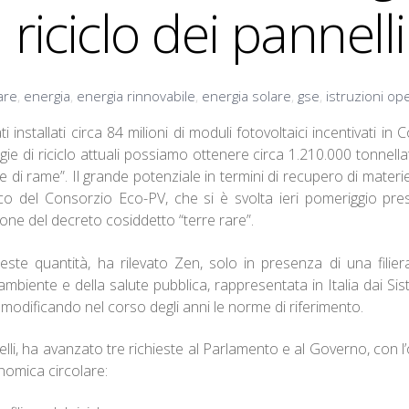
l riciclo dei pannell
are
,
energia
,
energia rinnovabile
,
energia solare
,
gse
,
istruzioni op
 installati circa 84 milioni di moduli fotovoltaici incentivati in
gie di riciclo attuali possiamo ottenere circa 1.210.000 tonnella
ate di rame”. Il grande potenziale in termini di recupero di mater
cnico del Consorzio Eco-PV, che si è svolta ieri pomeriggio pr
ione del decreto cosiddetto “terre rare”.
este quantità, ha rilevato Zen, solo in presenza di una filiera
ambiente e della salute pubblica, rappresentata in Italia dai Sist
le modificando nel corso degli anni le norme di riferimento.
elli, ha avanzato tre richieste al Parlamento e al Governo, con l’ob
onomica circolare: