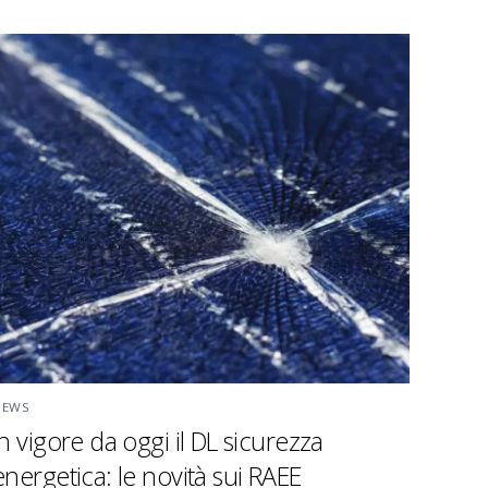
NEWS
In vigore da oggi il DL sicurezza
energetica: le novità sui RAEE