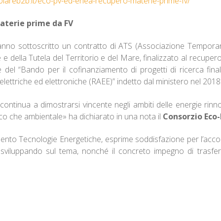
olareb2b.it/eco-pv-ed-enea-recupero-materie-prime-fv/
aterie prime da FV
nno sottoscritto un contratto di ATS (Associazione Temporan
e della Tutela del Territorio e del Mare, finalizzato al recuper
e del “Bando per il cofinanziamento di progetti di ricerca final
e elettriche ed elettroniche (RAEE)” indetto dal ministero nel 2018
ntinua a dimostrarsi vincente negli ambiti delle energie rinnova
 che ambientale» ha dichiarato in una nota il
Consorzio
Eco-
ento Tecnologie Energetiche, esprime soddisfazione per l’accor
o sviluppando sul tema, nonché il concreto impegno di trasfe