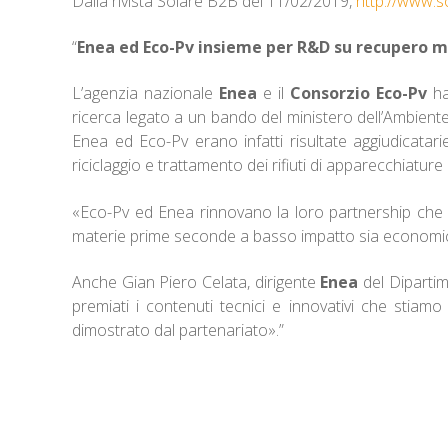
Dalla rivista Solare B2B del 11/02/2019,
http://www.s
“
Enea ed Eco-Pv insieme per R&D su recupero m
L’agenzia nazionale
Enea
e il
Consorzio Eco-Pv
ha
ricerca legato a un bando del ministero dell’Ambiente 
Enea ed Eco-Pv erano infatti risultate aggiudicatari
riciclaggio e trattamento dei rifiuti di apparecchiatur
«Eco-Pv ed Enea rinnovano la loro partnership che co
materie prime seconde a basso impatto sia economico
Anche Gian Piero Celata, dirigente
Enea
del Dipartim
premiati i contenuti tecnici e innovativi che stiam
dimostrato dal partenariato».”