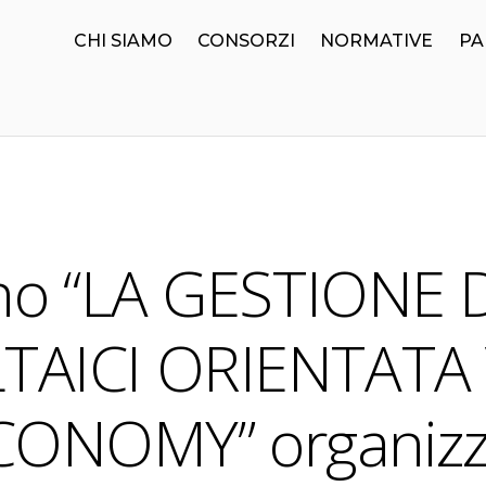
CHI SIAMO
CONSORZI
NORMATIVE
PA
o “LA GESTIONE 
AICI ORIENTATA
ONOMY” organizza