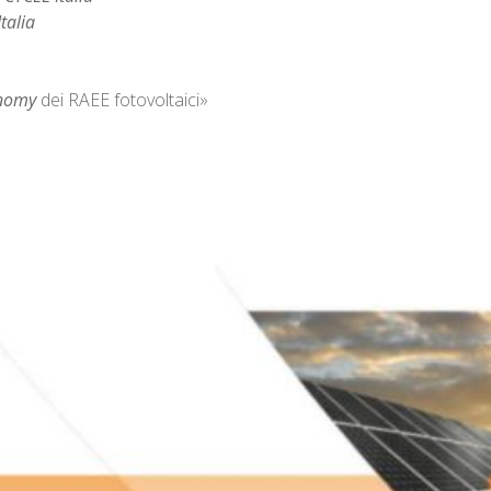
talia
onomy
dei RAEE fotovoltaici»