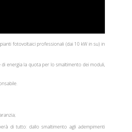
anti fotovoltaici professionali (dai 10 kW in su) in
ne di energia la quota per lo smaltimento dei moduli,
onsabile.
aranzia;
erà di tutto: dallo smaltimento agli adempimenti