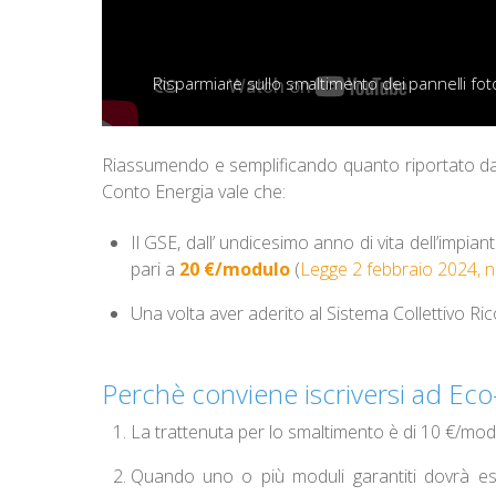
Risparmiare sullo smaltimento dei pannelli fotov
Riassumendo e semplificando quanto riportato dalle 
Conto Energia vale che:
Il GSE, dall’ undicesimo anno di vita dell’impia
pari a
20 €/modulo
(
Legge 2 febbraio 2024, n
Una volta aver aderito al Sistema Collettivo Ric
Perchè conviene iscriversi ad Ec
La trattenuta per lo smaltimento è di 10 €/mod
Quando uno o più moduli garantiti dovrà ess