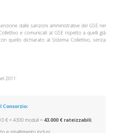
esenzione dalle sanzioni amministrative del GSE nel
ollettivo e comunicati al GSE rispetto a quelli già
con quello dichiarato al Sistema Collettivo, senza
nel 2011:
al Consorzio:
10 € × 4300 moduli =
43.000 € rateizzabili
;
orto e smaltimento inclusi;