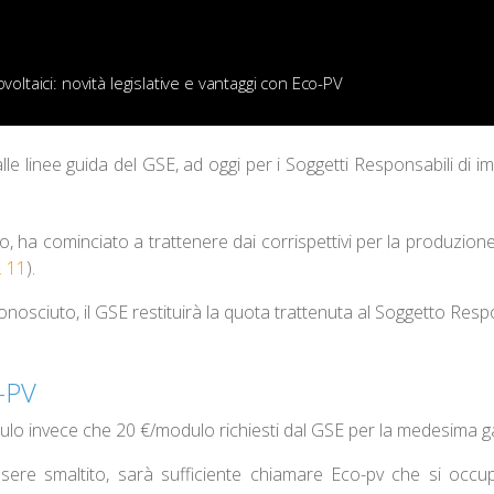
oltaici: novità legislative e vantaggi con Eco-PV
linee guida del GSE, ad oggi per i Soggetti Responsabili di impi
nto, ha cominciato a trattenere dai corrispettivi per la produzio
. 11
).
onosciuto, il GSE restituirà la quota trattenuta al Soggetto Resp
o-PV
ulo invece che 20 €/modulo richiesti dal GSE per la medesima g
ere smaltito, sarà sufficiente chiamare Eco-pv che si occup