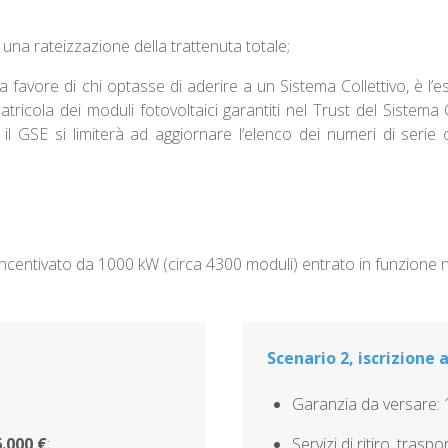
 una rateizzazione della trattenuta totale;
a favore di chi optasse di aderire a un Sistema Collettivo, è l’
ricola dei moduli fotovoltaici garantiti nel Trust del Sistema C
il GSE si limiterà ad aggiornare l’elenco dei numeri di serie 
incentivato da 1000 kW (circa 4300 moduli) entrato in funzione 
Scenario 2, iscrizione 
Garanzia da versare: 
.000 €
;
Servizi di ritiro, trasp